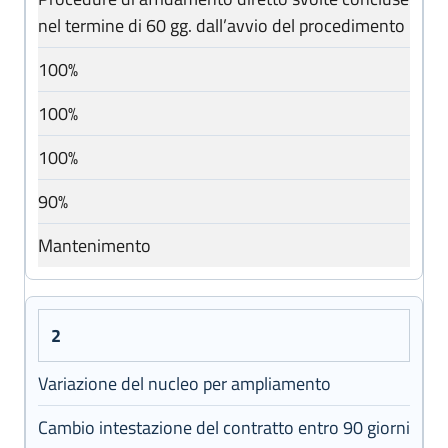
Target
nel termine di 60 gg. dall’avvio del procedimento
Esito 2023
100%
100%
Esito 2024
100%
Esito 2025
90%
Obiettivo di miglioramento per il 2026
Mantenimento
2
Variazione del nucleo per ampliamento
Cambio intestazione del contratto entro 90 giorni