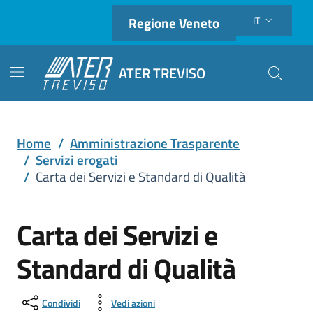
Regione Veneto
IT
Lingua attiva:
ATER TREVISO
Cerca nel
Home
/
Amministrazione Trasparente
/
Servizi erogati
/
Carta dei Servizi e Standard di Qualità
Carta dei Servizi e
Standard di Qualità
Condividi
Vedi azioni