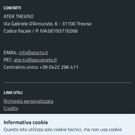
CONTATTI
ATER TREVISO
Via Gabriele D'Annunzio, 6 - 31100 Treviso
Codice fiscale / P. IVA:00193710266
EMAIL:
info@atertv.it
PEC:
ater.tv@pecveneto.it
Centralino unico: +39 0422 296 411
LINK UTILI
Richiesta personalizzata
Credits
Informativa cookie
Questo sito utilizza solo cookie tecnici, ma non usa cookie
LEGAL