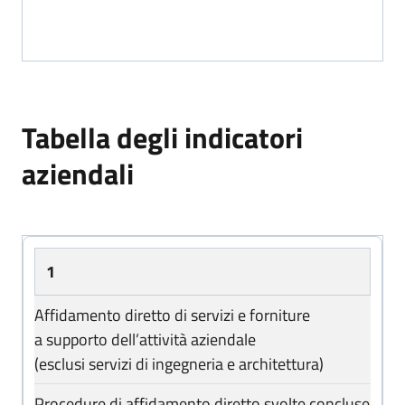
Link
Carta dei servizi approvata con delibera del C.d.A. n.
Tabella degli indicatori
Link
aziendali
Carta dei servizi approvata con delibera del C.d.A. n.
#
1
Link
Affidamento diretto di servizi e forniture
Procedimento
Carta dei servizi approvata con delibera del C.d.A. n.
a supporto dell’attività aziendale
(esclusi servizi di ingegneria e architettura)
Indicatore
Procedure di affidamento diretto svolte concluse