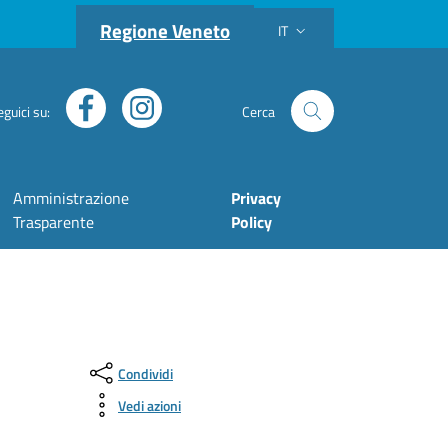
Regione Veneto
IT
Lingua attiva:
eguici su:
Cerca
Facebook
Instagram
Cerca nel sito
Amministrazione
Privacy
Trasparente
Policy
Condividi
Vedi azioni