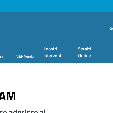
S
I nostri
Servizi
interventi
Online
ini
ATER Vende
EAM
o aderisce al