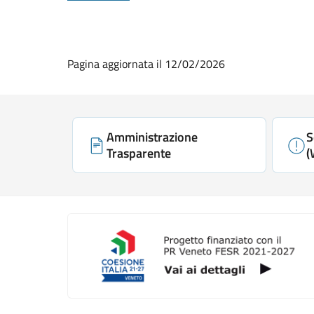
s
e
Pagina aggiornata il 12/02/2026
n
s
Link di servizio
o
Amministrazione
S
Trasparente
(
*
Galleria link rapidi