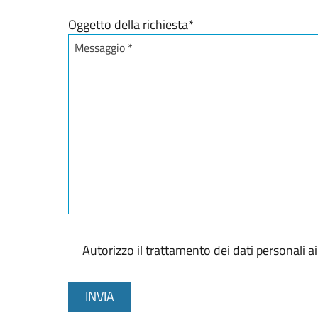
Stato / Provincia / Regione
Oggetto della richiesta
*
Autorizzo il trattamento dei dati personali 
C
o
INVIA
n