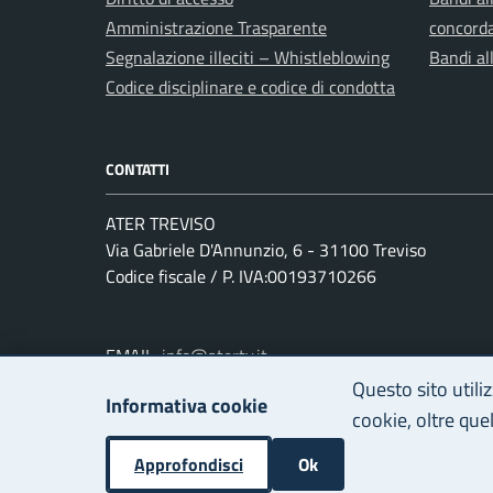
Amministrazione Trasparente
concord
Segnalazione illeciti – Whistleblowing
Bandi al
Codice disciplinare e codice di condotta
CONTATTI
ATER TREVISO
Via Gabriele D'Annunzio, 6 - 31100 Treviso
Codice fiscale / P. IVA:00193710266
EMAIL:
info@atertv.it
PEC:
ater.tv@pecveneto.it
Questo sito utili
Informativa cookie
Centralino unico: +39 0422 296 411
cookie, oltre quell
Approfondisci
Ok