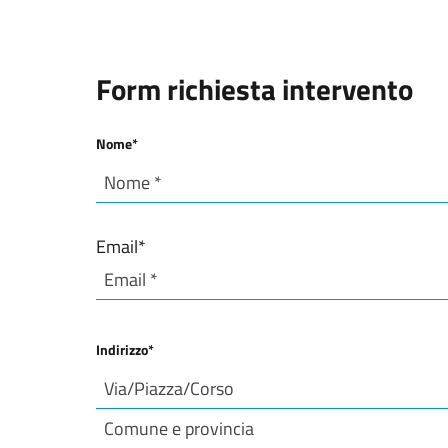
s
e
Form richiesta intervento
n
s
Nome
*
o
Nome
*
Email
*
Indirizzo
*
Via/Piazza/Corso e numero civico