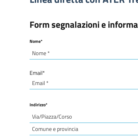
Form segnalazioni e informa
Nome
*
Nome
Email
*
Indirizzo
*
Via/Piazza/Corso e numero civico