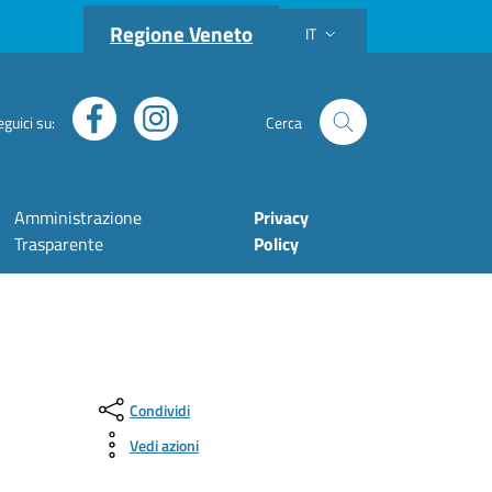
Regione Veneto
IT
Lingua attiva:
eguici su:
Cerca
Facebook
Instagram
Cerca nel sito
Amministrazione
Privacy
Trasparente
Policy
Condividi
Vedi azioni