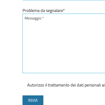
Stato / Provincia / Regione
Problema da segnalare
*
Autorizzo il trattamento dei dati personali 
C
o
INVIA
n