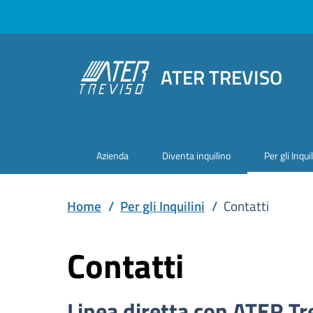
ATER TREVISO
Azienda
Diventa inquilino
Per gli Inquil
Home
/
Per gli Inquilini
/
Contatti
Contatti
Linea diretta con ATER Tr