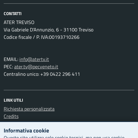
CONTATTI
ATER TREVISO
Via Gabriele D'Annunzio, 6 - 31100 Treviso
Codice fiscale / P. IVA:00193710266
EMAIL:
info@atertv.it
PEC:
ater.tv@pecveneto.it
Centralino unico: +39 0422 296 411
LINK UTILI
Richiesta personalizzata
Credits
Informativa cookie
LEGAL
Questo sito utilizza solo cookie tecnici, ma non usa cookie