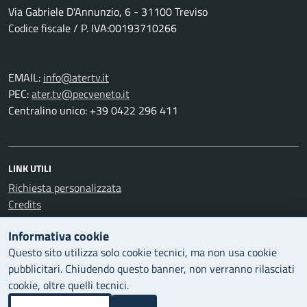
Via Gabriele D'Annunzio, 6 - 31100 Treviso
Codice fiscale / P. IVA:00193710266
EMAIL:
info@atertv.it
PEC:
ater.tv@pecveneto.it
Centralino unico: +39 0422 296 411
LINK UTILI
Richiesta personalizzata
Credits
Informativa cookie
Questo sito utilizza solo cookie tecnici, ma non usa cookie
LEGAL
pubblicitari. Chiudendo questo banner, non verranno rilasciati
Privacy Policy
cookie, oltre quelli tecnici.
Dichiarazione di accessibilità