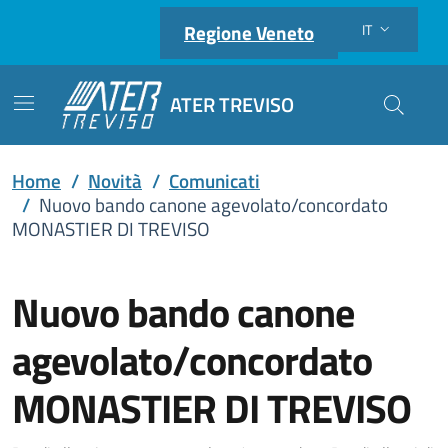
Regione Veneto
IT
Lingua attiva:
ATER TREVISO
Cerca nel
Home
/
Novità
/
Comunicati
/
Nuovo bando canone agevolato/concordato
MONASTIER DI TREVISO
Nuovo bando canone
agevolato/concordato
MONASTIER DI TREVISO