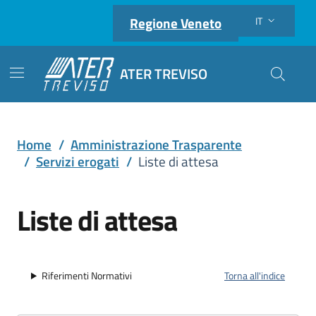
Regione Veneto
IT
Lingua attiva:
ATER TREVISO
Cerca nel
Home
/
Amministrazione Trasparente
/
Servizi erogati
/
Liste di attesa
Liste di attesa
Riferimenti Normativi
Torna all'indice