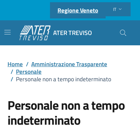
Regione Veneto
IT
Lingua attiva:
ATER TREVISO
Cerca nel
Home
/
Amministrazione Trasparente
/
Personale
/
Personale non a tempo indeterminato
Personale non a tempo
indeterminato