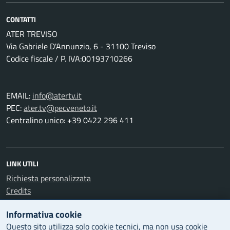
CONTATTI
ATER TREVISO
Via Gabriele D'Annunzio, 6 - 31100 Treviso
Codice fiscale / P. IVA:00193710266
EMAIL:
info@atertv.it
PEC:
ater.tv@pecveneto.it
Centralino unico: +39 0422 296 411
LINK UTILI
Richiesta personalizzata
Credits
Informativa cookie
Questo sito utilizza solo cookie tecnici, ma non usa cookie
LEGAL